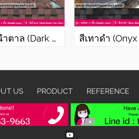
สีน้ำตาล (Dark Brown Two Tone)
UT US
PRODUCT
REFERENCE