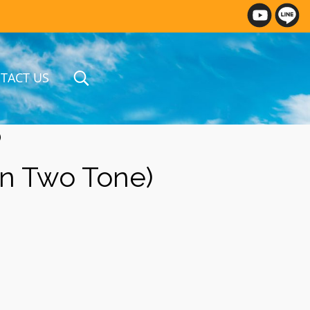
TACT US
)
an Two Tone)